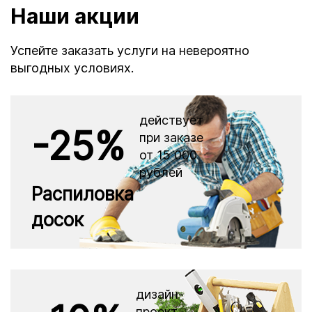
Наши акции
Успейте заказать услуги на невероятно
выгодных условиях.
действует
-25%
при заказе
от 15 000
рублей
Распиловка
досок
дизайн-
проект