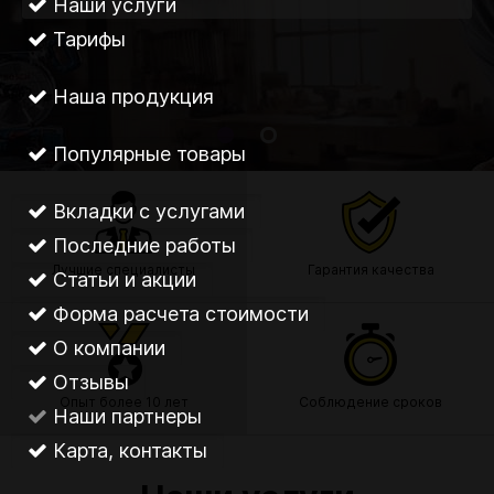
Наши услуги
Тарифы
Наша продукция
Популярные товары
Вкладки с услугами
Последние работы
Лучшие специалисты
Гарантия качества
Статьи и акции
Форма расчета стоимости
О компании
Отзывы
Опыт более 10 лет
Соблюдение сроков
Наши партнеры
Карта, контакты