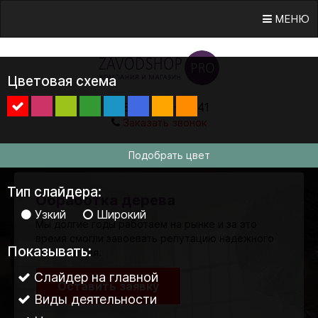
МЕНЮ
Цветовая схема
8 (800) 555-38-41
Заказать звонок
Подобрать цвет
Тип слайдера:
Обработка дерева
Узкий
Широкий
Мы долгие годы работаем на рынке и за это
время смогли завоевать репутацию надежного
Показывать:
исполнителя.
Слайдер на главной
Оставить заявку
Виды деятельности