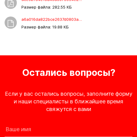
Размер файла: 282.55 КБ
a6a016da822bce2637d0803a4617eb75.rtf
Размер файла: 19.88 КБ
Остались вопросы?
Если у вас остались вопросы, заполните форму
и наши специалисты в ближайшее время
свяжутся с вами