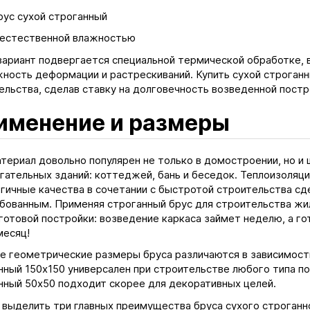
рус сухой строганный
 естественной влажностью
вариант подвергается специальной термической обработке, 
ность деформации и растрескиваний. Купить сухой строганн
ельства, сделав ставку на долговечность возведенной постр
именение и размеры
териал довольно популярен не только в домостроении, но и
гательных зданий: коттеджей, бань и беседок. Теплоизоляц
огичные качества в сочетании с быстротой строительства сд
бованным. Применяя строганный брус для строительства жил
готовой постройки: возведение каркаса займет неделю, а г
месяц!
е геометрические размеры бруса различаются в зависимости
нный 150х150 универсален при строительстве любого типа по
нный 50х50 подходит скорее для декоративных целей.
выделить три главных преимущества бруса сухого строганног