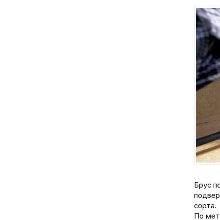
Брус п
подвер
сорта.
По мет