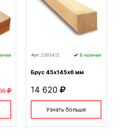
личии
2365412
В наличии
Арт.
Брус 45х145х6 мм
14 620
00
Узнать больше