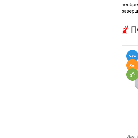
необре
заверш
П
Арт.