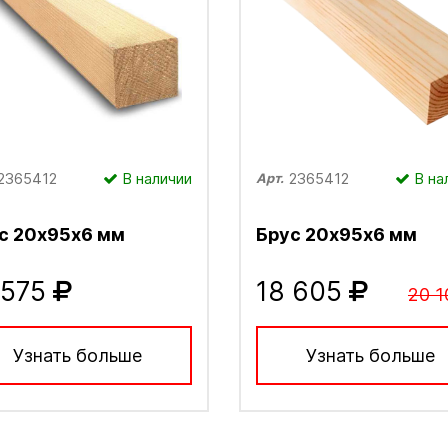
2365412
В наличии
2365412
В на
Арт.
с 20х95х6 мм
Брус 20х95х6 мм
 575
18 605
20 1
Узнать больше
Узнать больше