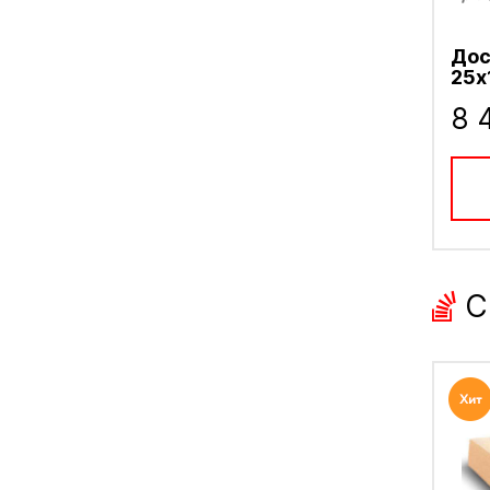
Дос
25х
8 
С