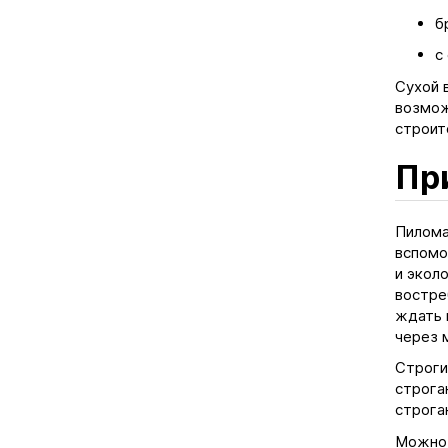
б
с
Сухой 
возмож
строит
Пр
Пилома
вспомо
и экол
востре
ждать 
через 
Строги
строга
строга
Можно 