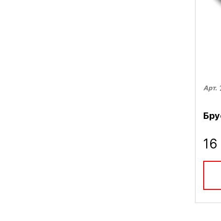
Арт.
Бру
16