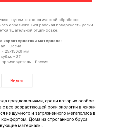
учают путем технологической обработки
ного обрезного. Вся рабочая поверхность доски
ется тщательной отшлифовке.
е характеристики материала:
ал - Сосна
 - 25х150х6 мм
куб.м. - 37
 производитель - Россия
Видео
ода предложениями, среди которых особое
а с все возрастающей роли экологии в жизни
ся из шумного и загрязненного мегаполиса в
 комфортом. Дома из строганного бруса
твующие материалы.