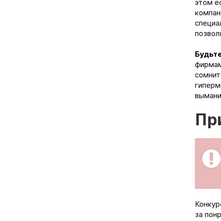
этом е
компан
специа
позвол
Будьте
фирмам
сомнит
гиперм
вымани
Пр
Конкур
за пон