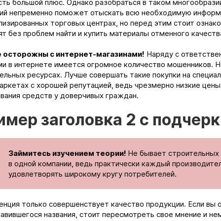
сть большой плюс. Однако разобраться в таком многообрази
ий непременно поможет отыскать всю необходимую информа
лизированных торговых центрах, но перед этим стоит ознако
ят без проблем найти и купить материалы отменного качеств
 осторожны с интернет-магазинами!
Наряду с ответстве
и в интернете имеется огромное количество мошенников. Н
ельных ресурсах. Лучше совершать такие покупки на специа
аркетах с хорошей репутацией, ведь чрезмерно низкие цены
вания средств у доверчивых граждан.
имер заголовка 2 с подчер
Займитесь изучением теории!
Не бывает строительных 
в одной компании, ведь практически каждый производител
удовлетворять широкому кругу потребителей.
енция только совершенствует качество продукции. Если вы 
равившегося названия, стоит пересмотреть свое мнение и нем