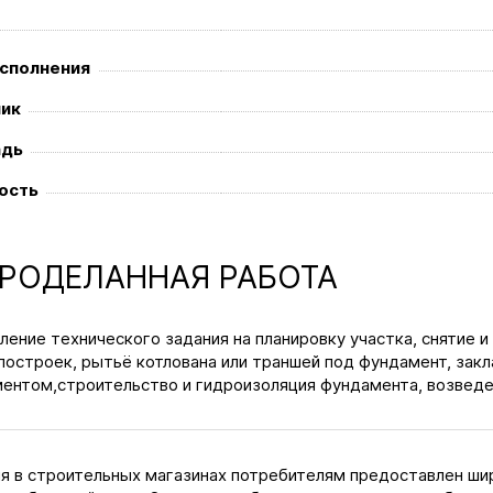
исполнения
чик
дь
ость
РОДЕЛАННАЯ РАБОТА
ление технического задания на планировку участка, снятие и
построек, рытьё котлована или траншей под фундамент, зак
ентом,строительство и гидроизоляция фундамента, возведе
я в строительных магазинах потребителям предоставлен шир