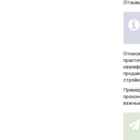
Отзывы
Отнеси
практи
квалиф
продав
стройк
Пример
прокон
важные