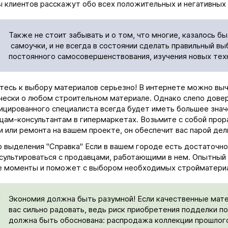
 клиентов расскажут обо всех положительных и негативных 
Также не стоит забывать и о том, что многие, казалось б
самоучки, и не всегда в состоянии сделать правильный 
постоянного самосовершенствования, изучения новых тех
тесь к выбору материалов серьезно! В интернете можно вы
чески о любом строительном материале. Однако слепо довер
ицированного специалиста всегда будет иметь большее знач
цам-консультантам в гипермаркетах. Возьмите с собой прор
и или ремонта на вашем проекте, он обеспечит вас парой дел
 выделения "Справка" Если в вашем городе есть достаточно
сультироваться с продавцами, работающими в нем. Опытный
 моменты и поможет с выбором необходимых стройматериа
Экономия должна быть разумной! Если качественные мате
вас сильно радовать, ведь риск приобретения подделки п
должна быть обоснована: распродажа коллекции прошлого 