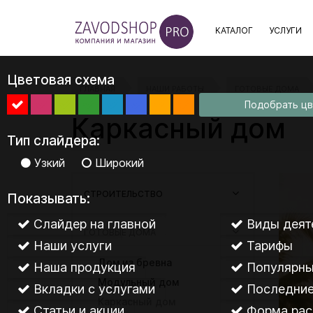
КАТАЛОГ
УСЛУГИ
Цветовая схема
ГЛАВНАЯ
НАШИ РАБОТЫ
ГОТОВЫЕ ДОМА
Подобрать ц
Каркасный дом
Тип слайдера:
Узкий
Широкий
СТРОИТЕЛЬСТВО
Показывать:
Слайдер на главной
Виды деят
ГОТОВЫЕ ДОМА
Наши услуги
Тарифы
Дом из бревна
Наша продукция
Популярны
Модульный дом
Вкладки с услугами
Последние
Каркасный дом
Статьи и акции
Форма рас