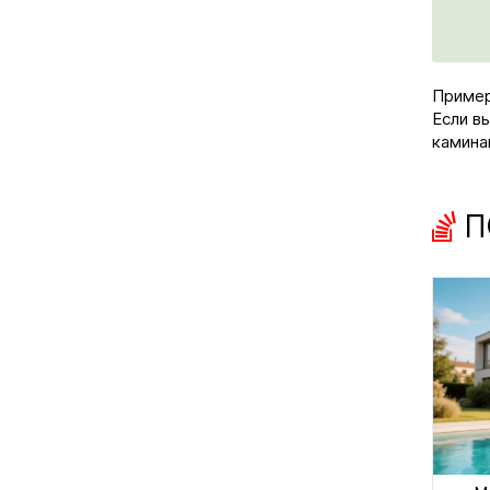
Пример
Если в
камина
П