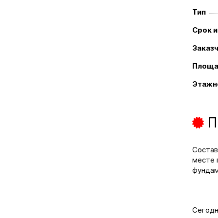
Тип
Срок 
Заказ
Площа
Этажн
П
Состав
месте 
фундам
Сегодн