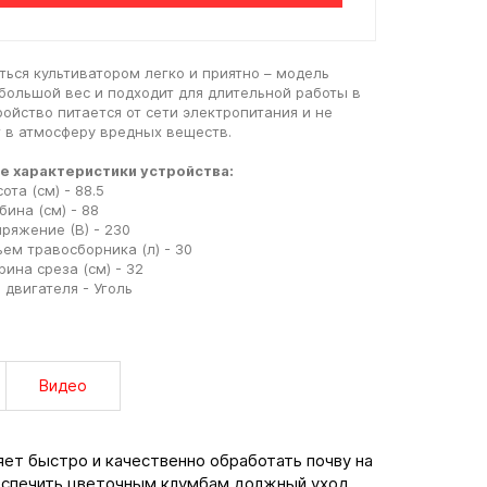
ться культиватором легко и приятно – модель
большой вес и подходит для длительной работы в
ройство питается от сети электропитания и не
 в атмосферу вредных веществ.
е характеристики устройства:
ота (см) - 88.5
бина (см) - 88
ряжение (В) - 230
ем травосборника (л) - 30
ина среза (см) - 32
 двигателя - Уголь
Видео
ет быстро и качественно обработать почву на
беспечить цветочным клумбам должный уход.