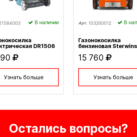
В наличии
В нал
21584003
103260012
Арт.
онокосилка
Газонокосилка
ктрическая DR1506
бензиновая Sterwins
890
15 760
Узнать больше
Узнать больше
Остались вопросы?