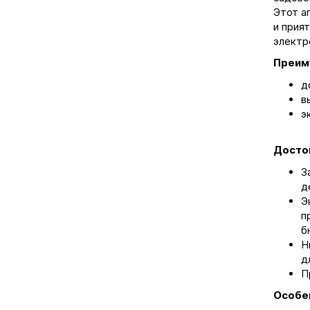
Этот а
и прия
электр
Преим
д
в
э
Досто
З
д
Э
п
б
Н
д
П
Особе