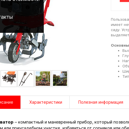
такты
Пользова
имеет не
саду. Уст
выделяет
Основны
Выс
Глу
Нап
Объ
Шир
Тип
исание
Характеристики
Полезная информация
иватор
– компактный и маневренный прибор, который позволя
м или приусадебном участке, избавиться от сорняков или о