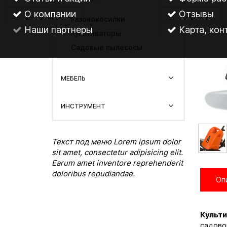
О компании
Отзывы
Газонокосилки
Наши партнеры
Карта, кон
Культиваторы
Садовые пылесосы
МЕБЕЛЬ
ИНСТРУМЕНТ
Текст под меню Lorem ipsum dolor
sit amet, consectetur adipisicing elit.
Earum amet inventore reprehenderit
doloribus repudiandae.
Оп
Культ
садово