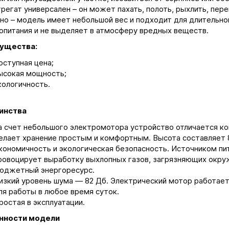
грегат универсален – он может пахать, полоть, рыхлить, пер
тно – модель имеет небольшой вес и подходит для длительной
опитания и не выделяет в атмосферу вредных веществ.
ущества:
оступная цена;
ысокая мощность;
кологичность.
инства
а счет небольшого электромотора устройство отличается к
елает хранение простым и комфортным. Высота составляет 8
кономичность и экологическая безопасность. Источником пи
ровоцирует выработку выхлопных газов, загрязняющих окру
юджетный энергоресурс.
изкий уровень шума ― 82 Дб. Электрический мотор работает
ля работы в любое время суток.
ростая в эксплуатации.
нности модели