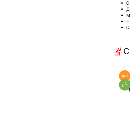
О
Д
М
Л
С
С