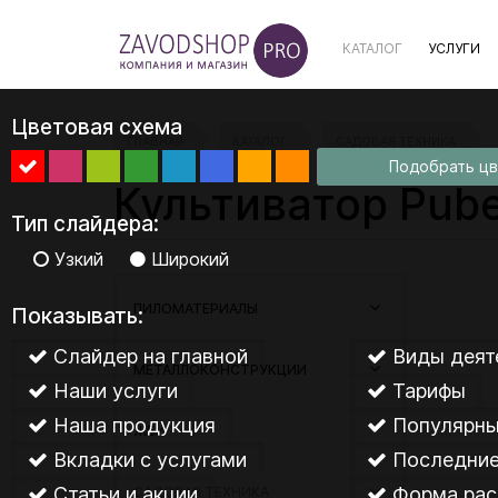
КАТАЛОГ
УСЛУГИ
Цветовая схема
ГЛАВНАЯ
КАТАЛОГ
САДОВАЯ ТЕХНИКА
Подобрать ц
Культиватор Pube
Тип слайдера:
Узкий
Широкий
ПИЛОМАТЕРИАЛЫ
Показывать:
Слайдер на главной
Виды деят
МЕТАЛЛОКОНСТРУКЦИИ
Наши услуги
Тарифы
Наша продукция
Популярны
ЖБИ
Вкладки с услугами
Последние
Статьи и акции
Форма рас
САДОВАЯ ТЕХНИКА