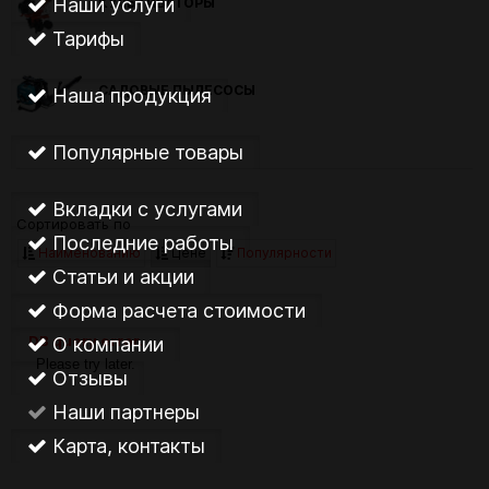
Наши услуги
КУЛЬТИВАТОРЫ
Тарифы
САДОВЫЕ ПЫЛЕСОСЫ
Наша продукция
Популярные товары
Вкладки с услугами
Сортировать по
Последние работы
Наименованию
Цене
Популярности
Статьи и акции
Форма расчета стоимости
DB query error.
О компании
Please try later.
Отзывы
Наши партнеры
Карта, контакты