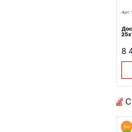
Арт.
Дос
25х
8 
С