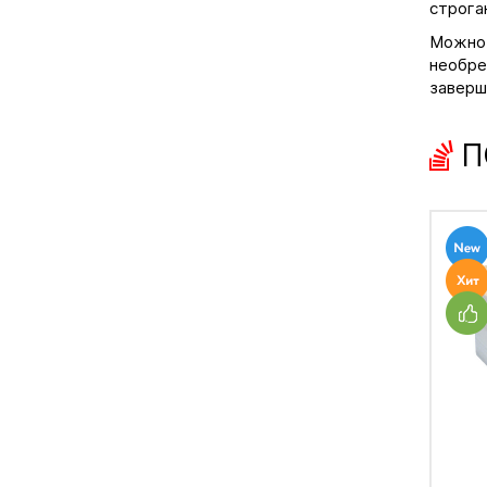
строга
Можно 
необре
заверш
П