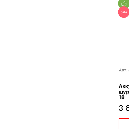
Арт.
Акк
шур
18
3 