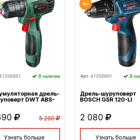
41356891
В наличии
41356891
В на
Арт.
умуляторная дрель-
Дрель-шуруповерт
уповерт DWT ABS-
BOSCH GSR 120-LI
690
2 080
5 200
Узнать больше
Узнать больше