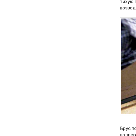
тихую 
возвод
Брус п
подвер