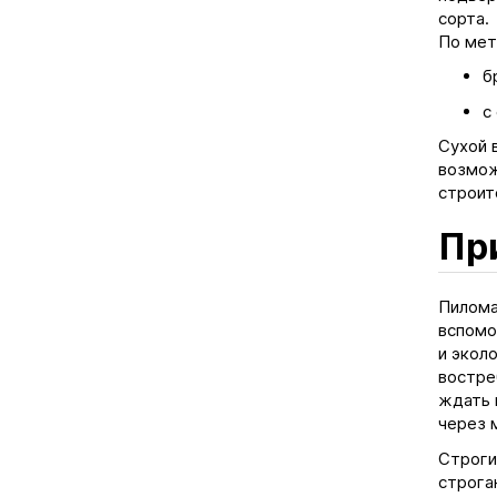
сорта.
По мет
б
с
Сухой 
возмож
строит
Пр
Пилома
вспомо
и экол
востре
ждать 
через 
Строги
строга