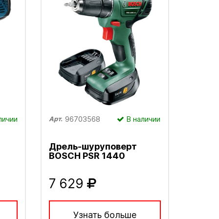
личии
96703568
В наличии
Арт.
Дрель-шуруповерт
BOSCH PSR 1440
7 629
Узнать больше