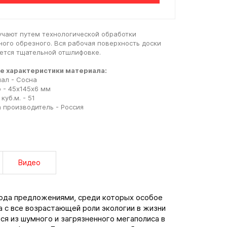
учают путем технологической обработки
ного обрезного. Вся рабочая поверхность доски
ется тщательной отшлифовке.
е характеристики материала:
ал - Сосна
 - 45х145х6 мм
куб.м. - 51
 производитель - Россия
Видео
ода предложениями, среди которых особое
а с все возрастающей роли экологии в жизни
ся из шумного и загрязненного мегаполиса в