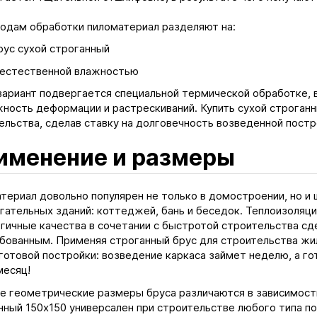
одам обработки пиломатериал разделяют на:
рус сухой строганный
 естественной влажностью
вариант подвергается специальной термической обработке, 
ность деформации и растрескиваний. Купить сухой строганн
ельства, сделав ставку на долговечность возведенной постр
именение и размеры
териал довольно популярен не только в домостроении, но и
гательных зданий: коттеджей, бань и беседок. Теплоизоляц
огичные качества в сочетании с быстротой строительства сд
бованным. Применяя строганный брус для строительства жил
готовой постройки: возведение каркаса займет неделю, а г
месяц!
е геометрические размеры бруса различаются в зависимости
нный 150х150 универсален при строительстве любого типа по