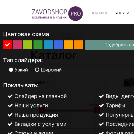
КАТАЛОГ
УСЛУГИ
Цветовая схема
ГЛАВНАЯ
КАТАЛОГ
Подобрать ц
Каталог
Тип слайдера:
Узкий
Широкий
ЦЕНА
Показывать:
Слайдер на главной
Виды деят
Наши услуги
Тарифы
2370
120750
Наша продукция
Популярны
Сортиро
Вкладки с услугами
Последние
МАТЕРИАЛ
Статьи и акции
Форма рас