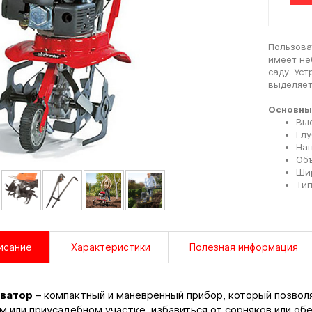
Пользова
имеет не
саду. Уст
выделяет
Основны
Выс
Глу
Нап
Объ
Шир
Тип
исание
Характеристики
Полезная информация
иватор
– компактный и маневренный прибор, который позволя
м или приусадебном участке, избавиться от сорняков или о