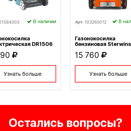
В наличии
В нал
21584003
103260012
Арт.
онокосилка
Газонокосилка
ктрическая DR1506
бензиновая Sterwins
890
15 760
Узнать больше
Узнать больше
Остались вопросы?