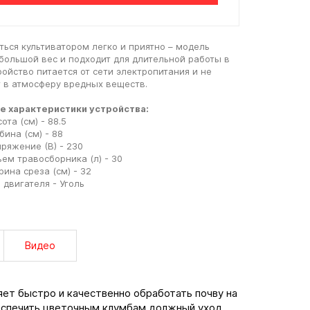
ться культиватором легко и приятно – модель
большой вес и подходит для длительной работы в
ройство питается от сети электропитания и не
 в атмосферу вредных веществ.
е характеристики устройства:
ота (см) - 88.5
бина (см) - 88
ряжение (В) - 230
ем травосборника (л) - 30
ина среза (см) - 32
 двигателя - Уголь
Видео
ет быстро и качественно обработать почву на
беспечить цветочным клумбам должный уход.