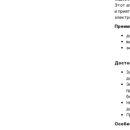
Этот а
и прия
электр
Преим
д
в
э
Досто
З
д
Э
п
б
Н
д
П
Особе