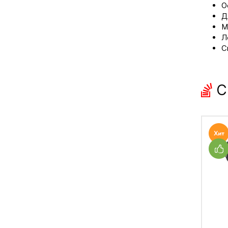
О
Д
М
Л
С
С