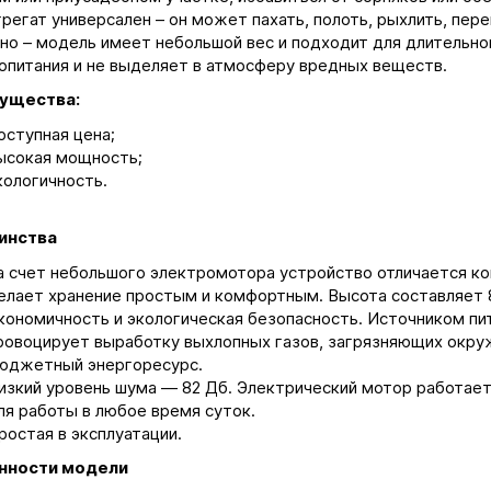
грегат универсален – он может пахать, полоть, рыхлить, пер
тно – модель имеет небольшой вес и подходит для длительной
опитания и не выделяет в атмосферу вредных веществ.
ущества:
оступная цена;
ысокая мощность;
кологичность.
инства
а счет небольшого электромотора устройство отличается к
елает хранение простым и комфортным. Высота составляет 8
кономичность и экологическая безопасность. Источником пи
ровоцирует выработку выхлопных газов, загрязняющих окру
юджетный энергоресурс.
изкий уровень шума ― 82 Дб. Электрический мотор работает
ля работы в любое время суток.
ростая в эксплуатации.
нности модели